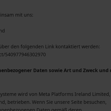
einsam mit uns:
and
ber den folgenden Link kontaktiert werden:
act/540977946302970
nenbezogener Daten sowie Art und Zweck und 
steme wird von Meta Platforms Ireland Limited,
nd, betrieben. Wenn Sie unsere Seite besuchen,
rsonenbezogenen Daten gemäß deren