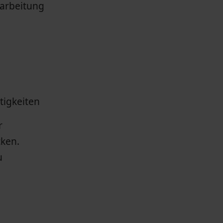
rarbeitung
tigkeiten
r
cken.
u