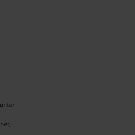
 unter
ner,