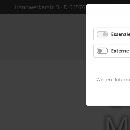
Handwerkerstr.
5 · D-54576 Hillesheim
Essenzie
Externe
E
Weitere Inform
M