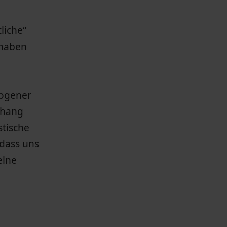
liche“
 haben
zogener
nhang
stische
 dass uns
elne