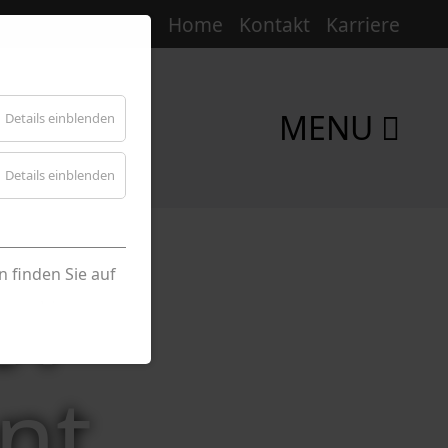
Home
Kontakt
Karriere
MENU
Details einblenden
Details einblenden
IT
 finden Sie auf
nt