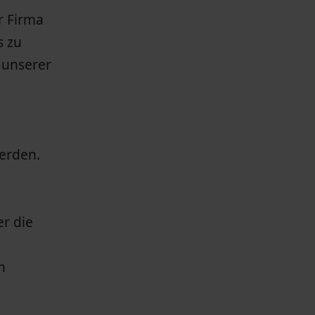
r Firma
s zu
 unserer
erden.
er die
n