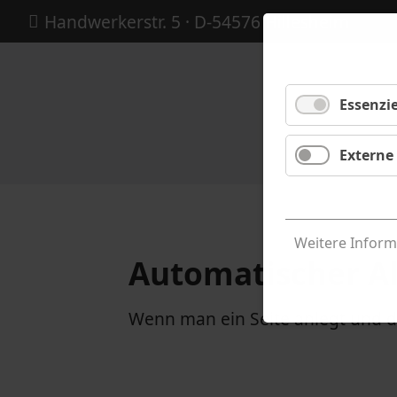
Handwerkerstr.
5 · D-54576 Hillesheim
Essenzie
Externe
Weitere Inform
Automatischer Al
Wenn man ein Seite anlegt und de