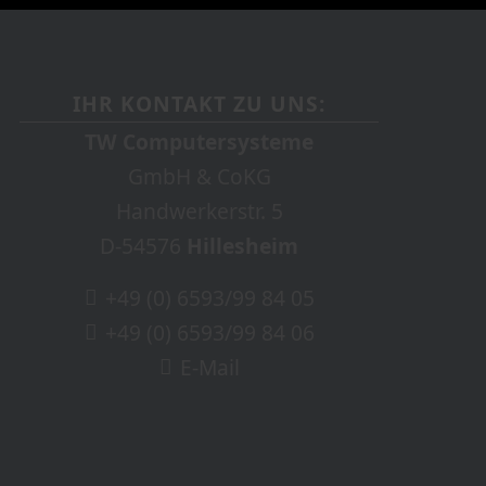
IHR KONTAKT ZU UNS:
TW Computersysteme
GmbH & CoKG
Handwerkerstr. 5
D-54576
Hillesheim
+49 (0) 6593/99 84 05
+49 (0) 6593/99 84 06
E-Mail