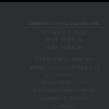
UNSERE ÖFFNUNGSZEITEN:
Montags bis Freitags:
08.00 - 13.00 Uhr
14.00 - 17.00 Uhr
Für alle unsere Kunden mit
gültigen Supportverträgen sind
wir außerhalb der
Öffnungszeiten zu den
vereinbarten Zeiten unter der
bekannten Rufnummer
erreichbar.